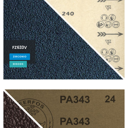
FZ633V
ZIRCONIO
DISCOS