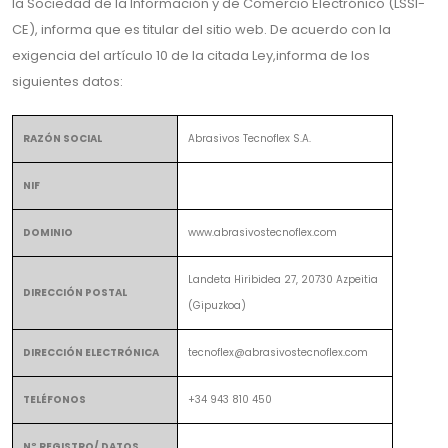
la Sociedad de la Información y de Comercio Electrónico (LSSI-
CE), informa que es titular del sitio web. De acuerdo con la
exigencia del artículo 10 de la citada Ley,informa de los
siguientes datos:
RAZÓN SOCIAL
Abrasivos Tecnoflex S.A.
NIF
DOMINIO
www.abrasivostecnoflex.com
Landeta Hiribidea 27, 20730 Azpeitia
DIRECCIÓN POSTAL
(Gipuzkoa)
DIRECCIÓN ELECTRÓNICA
tecnoflex@abrasivostecnoflex.com
TELÉFONOS
+34 943 810 450
Nº REGISTRO/ DATOS